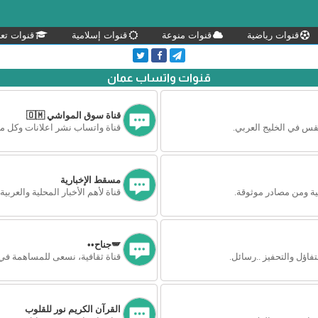
قنوات رياضية
قنوات منوعة
قنوات إسلامية
قنوات تعل
قنوات واتساب عمان
قناة سوق المواشي 🇴🇲
قس في الخليج العربي.
قناة واتساب نشر اعلانات وكل م
مسقط الإخبارية
ة ومن مصادر موثوقة.
قناة لأهم الأخبار المحلية والعربية
🪽جناح••
فاؤل والتحفيز ..رسائل.
قناة ثقافية، نسعى للمساهمة في
القرآن الكريم نور للقلوب