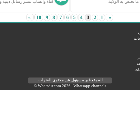
 ما تختص به الولاية.
قناة واتساب تنشر رسائل دينية و
«
10
9
8
7
6
5
4
3
2
1
»
سات
ر
ف
ات
الموقع غير مسؤول عن محتوى القنوات.
© Whatsdir.com 2026 |
Whatsapp channels