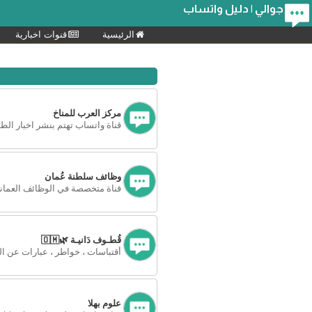
جوالي | دليل واتساب
الرئيسية
قنوات اخبارية
مركز العرب للمناخ
قناة واتساب تهتم بنشر اخبار الط
وظائف سلطنة عُمان
قناة متخصصة في الوظائف العماني
قُطـوف دَانيـة 🌿🇴🇲
أقتباسات ، خواطر ، عبارات عن الت
علوم بهلا