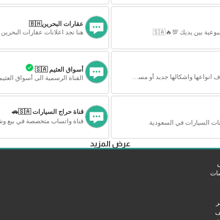
عقارات البحرين🇧🇭
ية بين يديك 💯🔥🇸🇦
هنا تجد اعلانات عقارات البحرين 
أسواق العثيم 🇸🇦
اعلانات لجميع المستلزمات باختلاف انواعها واشكالها جديد أو مستخدم.
القناة الرسمية الى أسواق العثيم في المملكة
قناة حراج السيارات 🇸🇦🚗
قناة واتساب متخصصة في بيع وشر
ت السيارات في السعودية.
عرض المزيد
سات
ر
ف