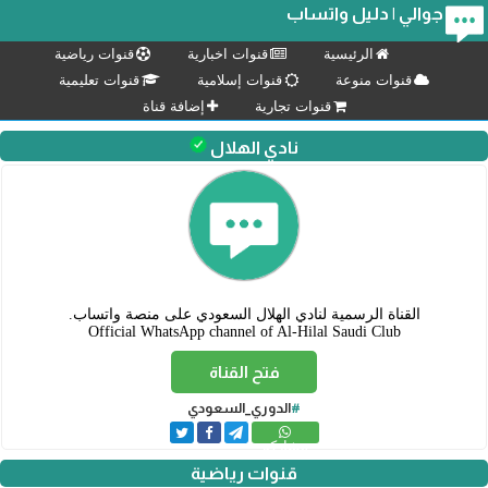
جوالي | دليل واتساب
الرئيسية
قنوات اخبارية
قنوات رياضية
قنوات منوعة
قنوات إسلامية
قنوات تعليمية
قنوات تجارية
إضافة قناة
نادي الهلال
Official WhatsApp channel of Al-Hilal Saudi Club
فتح القناة
#
الدوري_السعودي
مشاركة
قنوات رياضية