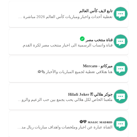
تابع لايف كأس العالم
تغطية أحداث واخبار ومباريات كأس العالم 2026 مباشرة ⚽🏆
قناة منتخب مصر
قناة واتساب الرسمية الى اخبار منتخب مصر لكرة القدم.
ميركاتو - Mercato
هنا هتلاقي تغطية لجميع المباريات والأخبار 🗞⚽️.
جوكر هلالي 🃏 Hilali Joker
ملعبنا الخاص لكل هلالي يحب يجمع بين حب الزعيم والروح المرحة.
ᴍᴀɢɪᴄ ᴍᴀᴅʀɪᴅ 💛⚽
القناة عبارة عن اخبار وملخصات واهداف مباريات ريال مدريد.