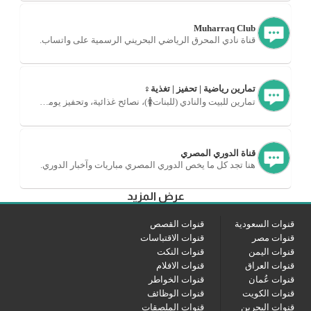
Muharraq Club
قناة نادي المحرق الرياضي البحريني الرسمية على واتساب.
تمارين رياضية | تحفيز | تغذية♀️
تمارين للبيت والنادي (للبنات🚺)، نصائح غذائية، وتحفيز يومي👏
قناة الدوري المصري
هنا تجد كل ما يخص الدوري المصري مباريات وآخبار الدوري.
عرض المزيد
قنوات السعودية
قنوات القصص
قنوات مصر
قنوات الاقتباسات
قنوات اليمن
قنوات النكت
قنوات العراق
قنوات الافلام
قنوات عُمان
قنوات الخواطر
قنوات الكويت
قنوات الوظائف
قنوات البحرين
قنوات الملصقات