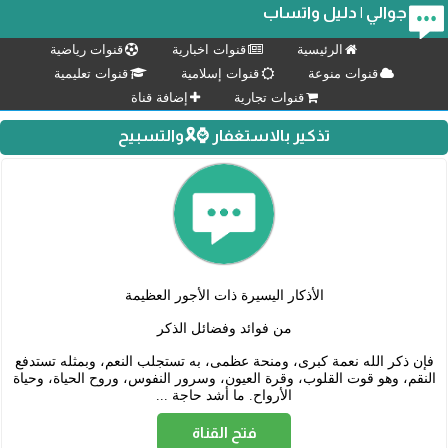
جوالي | دليل واتساب
الرئيسية
قنوات اخبارية
قنوات رياضية
قنوات منوعة
قنوات إسلامية
قنوات تعليمية
قنوات تجارية
إضافة قناة
تذكير بالاستغفار ⌚🎗والتسبيح
فإن ذكر الله نعمة كبرى، ومنحة عظمى، به تستجلب النعم، وبمثله تستدفع
النقم، وهو قوت القلوب، وقرة العيون، وسرور النفوس، وروح الحياة، وحياة
الأرواح. ما أشد حاجة ...
فتح القناة