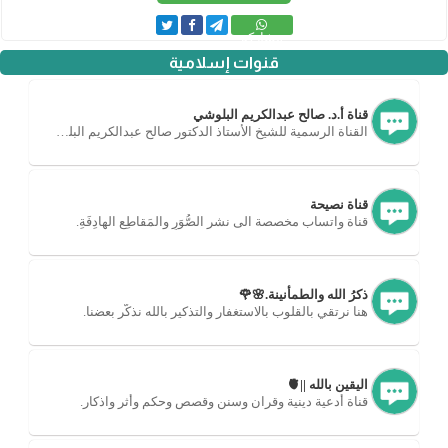
مشاركة
قنوات إسلامية
قناة أ.د. صالح عبدالكريم البلوشي
القناة الرسمية للشيخ الأستاذ الدكتور صالح عبدالكريم البلوشي.
قناة نصيحة
قناة واتساب مخصصة الى نشر الصُّوَرِ والمَقاطِعِ الهادِفَةِ.
ذكرُ الله والطمأنينة.🌸🌹
هنا نرتقي بالقلوب بالاستغفار والتذكير بالله نذكّر بعضنا.
اليقين بالله ||🫀
قناة أدعية دينية وقران وسنن وقصص وحكم وأثر واذكار.